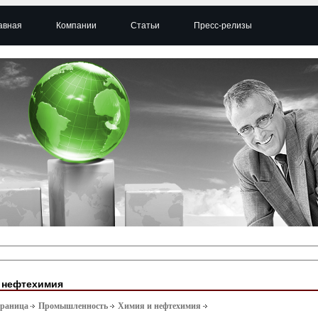
авная
Компании
Статьи
Пресс-релизы
 нефтехимия
траница
Промышленность
Химия и нефтехимия