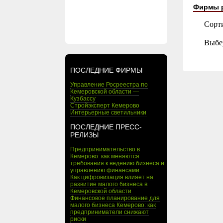
Фирмы 
Сорт
Выбе
ПОСЛЕДНИЕ ФИРМЫ
Управление Росреестра по
Кемеровской области —
Кузбассу
Стройэксперт Кемерово
Интерьерные светильники
ПОСЛЕДНИЕ ПРЕСС-
РЕЛИЗЫ
Предпринимательство в
Кемерово: как меняются
требования к ведению бизнеса и
управлению финансами
Как цифровизация влияет на
развитие малого бизнеса в
Кемеровской области
Финансовое планирование для
малого бизнеса Кемерово: как
предприниматели снижают
риски