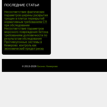
ПОСЛЕДНИЕ СТАТЬИ
Несоответствие фактических
параметров ширины раскрытия
трещин в плитах перекрытий
нормативным требованиям СП
при обследовании
Несоответствие параметров
морозного повреждения бетона
требованиям долговечности по
результатам обследования
Противоугонные системы в
Кемерово: контроль как
экономический предел риска
© 2013-
2026
Бизнес Кемерово