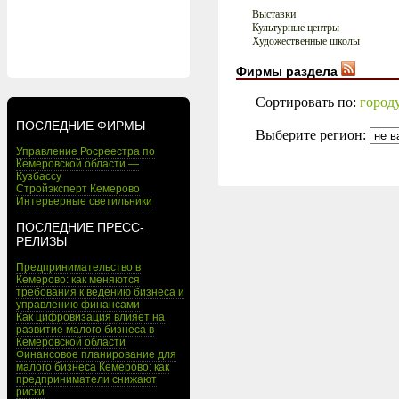
Выставки
Культурные центры
Художественные школы
Фирмы раздела
Сортировать по:
город
ПОСЛЕДНИЕ ФИРМЫ
Выберите регион:
Управление Росреестра по
Кемеровской области —
Кузбассу
Стройэксперт Кемерово
Интерьерные светильники
ПОСЛЕДНИЕ ПРЕСС-
РЕЛИЗЫ
Предпринимательство в
Кемерово: как меняются
требования к ведению бизнеса и
управлению финансами
Как цифровизация влияет на
развитие малого бизнеса в
Кемеровской области
Финансовое планирование для
малого бизнеса Кемерово: как
предприниматели снижают
риски