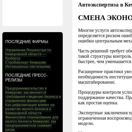
Автоэкспертиза в Ке
СМЕНА ЭКОН
Многие услуги автоэкспер
определяется риском ошиб
ошибки центральным мех
ПОСЛЕДНИЕ ФИРМЫ
Управление Росреестра по
Часть решений требует об
Кемеровской области —
такой структуры контроль
Кузбассу
быстрее, чем уменьшается
Стройэксперт Кемерово
Интерьерные светильники
Расширение практики увел
ПОСЛЕДНИЕ ПРЕСС-
необходимость институцио
РЕЛИЗЫ
масштабирование.
Предпринимательство в
Процедуры контроля услож
Кемерово: как меняются
требования к ведению бизнеса и
поддержание качества. Пр
управлению финансами
как простая оценка.
Как цифровизация влияет на
развитие малого бизнеса в
Экспертные заключения пр
Кемеровской области
Финансовое планирование для
ограниченная воспроизво
малого бизнеса Кемерово: как
модели.
предприниматели снижают
риски