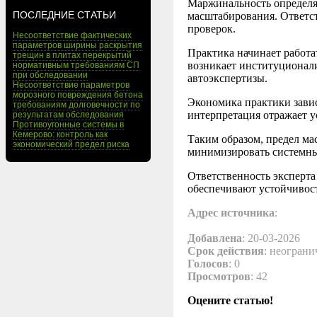
Маржинальность определяе
ПОСЛЕДНИЕ СТАТЬИ
масштабирования. Ответст
проверок.
Несоответствие фактических
параметров ширины раскрытия
Практика начинает работа
трещин в плитах перекрытий
возникает институционал
нормативным требованиям СП
при обследовании
автоэкспертизы.
Несоответствие параметров
морозного повреждения бетона
Экономика практики завис
требованиям долговечности по
интерпретация отражает у
результатам обследования
Противоугонные системы в
Кемерово: контроль как
Таким образом, предел ма
экономический предел риска
минимизировать системны
Ответственность эксперта
обеспечивают устойчивост
Адрес источника
:
Добавлена
: 20-03-2026
Срок действия
: неограни
Голосов
: 0
Просмотров
: 42
Оцените статью!