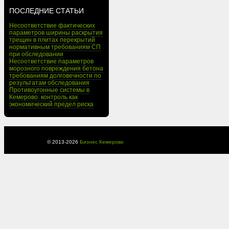
ПОСЛЕДНИЕ СТАТЬИ
Несоответствие фактических
параметров ширины раскрытия
трещин в плитах перекрытий
нормативным требованиям СП
при обследовании
Несоответствие параметров
морозного повреждения бетона
требованиям долговечности по
результатам обследования
Противоугонные системы в
Кемерово: контроль как
экономический предел риска
© 2013-
2026
Бизнес Кемерово