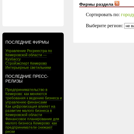
Фирмы раздела
Сортировать по:
город
Выберите регион:
ПОСЛЕДНИЕ ФИРМЫ
Управление Росреестра по
Кемеровской области —
Кузбассу
Стройэксперт Кемерово
Интерьерные светильники
ПОСЛЕДНИЕ ПРЕСС-
РЕЛИЗЫ
Предпринимательство в
Кемерово: как меняются
требования к ведению бизнеса и
управлению финансами
Как цифровизация влияет на
развитие малого бизнеса в
Кемеровской области
Финансовое планирование для
малого бизнеса Кемерово: как
предприниматели снижают
риски