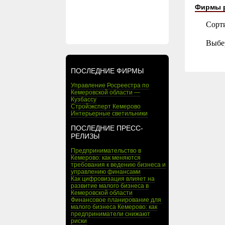
Фирмы 
Сорт
Выбе
ПОСЛЕДНИЕ ФИРМЫ
Управление Росреестра по
Кемеровской области —
Кузбассу
Стройэксперт Кемерово
Интерьерные светильники
ПОСЛЕДНИЕ ПРЕСС-
РЕЛИЗЫ
Предпринимательство в
Кемерово: как меняются
требования к ведению бизнеса и
управлению финансами
Как цифровизация влияет на
развитие малого бизнеса в
Кемеровской области
Финансовое планирование для
малого бизнеса Кемерово: как
предприниматели снижают
риски