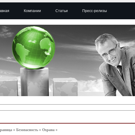
авная
Компании
Статьи
Пресс-релизы
траница
Безопасность
Охрана